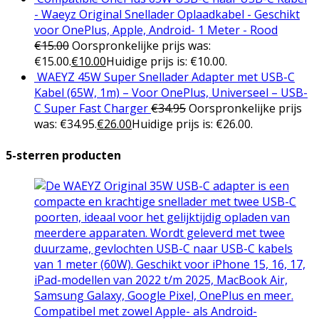
- Waeyz Original Snellader Oplaadkabel - Geschikt
voor OnePlus, Apple, Android- 1 Meter - Rood
€
15.00
Oorspronkelijke prijs was:
€15.00.
€
10.00
Huidige prijs is: €10.00.
WAEYZ 45W Super Snellader Adapter met USB-C
Kabel (65W, 1m) – Voor OnePlus, Universeel – USB-
C Super Fast Charger
€
34.95
Oorspronkelijke prijs
was: €34.95.
€
26.00
Huidige prijs is: €26.00.
5-sterren producten