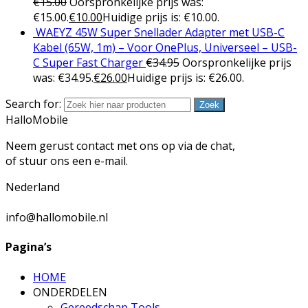
€
15.00
Oorspronkelijke prijs was:
€15.00.
€
10.00
Huidige prijs is: €10.00.
WAEYZ 45W Super Snellader Adapter met USB-C
Kabel (65W, 1m) – Voor OnePlus, Universeel – USB-
C Super Fast Charger
€
34.95
Oorspronkelijke prijs
was: €34.95.
€
26.00
Huidige prijs is: €26.00.
Search for:
Zoek
HalloMobile
Neem gerust contact met ons op via de chat,
of stuur ons een e-mail.
Nederland
info@hallomobile.nl
Pagina’s
HOME
ONDERDELEN
Gereedschap Tools