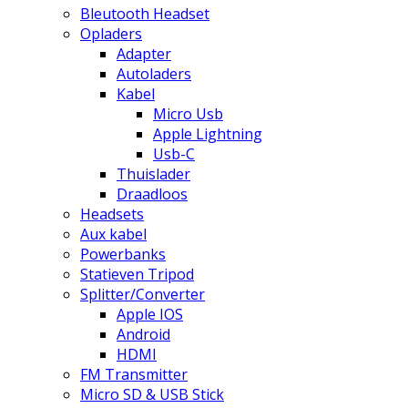
Bleutooth Headset
Opladers
Adapter
Autoladers
Kabel
Micro Usb
Apple Lightning
Usb-C
Thuislader
Draadloos
Headsets
Aux kabel
Powerbanks
Statieven Tripod
Splitter/Converter
Apple IOS
Android
HDMI
FM Transmitter
Micro SD & USB Stick