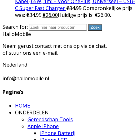
Kabel (65W, 1m) – Voor OnePlus, Universeel – USB-
C Super Fast Charger
€
34.95
Oorspronkelijke prijs
was: €34.95.
€
26.00
Huidige prijs is: €26.00.
Search for:
Zoek
HalloMobile
Neem gerust contact met ons op via de chat,
of stuur ons een e-mail.
Nederland
info@hallomobile.nl
Pagina’s
HOME
ONDERDELEN
Gereedschap Tools
Apple iPhone
iPhone Batterij
iPhone LCD