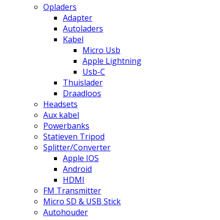
Opladers
Adapter
Autoladers
Kabel
Micro Usb
Apple Lightning
Usb-C
Thuislader
Draadloos
Headsets
Aux kabel
Powerbanks
Statieven Tripod
Splitter/Converter
Apple IOS
Android
HDMI
FM Transmitter
Micro SD & USB Stick
Autohouder