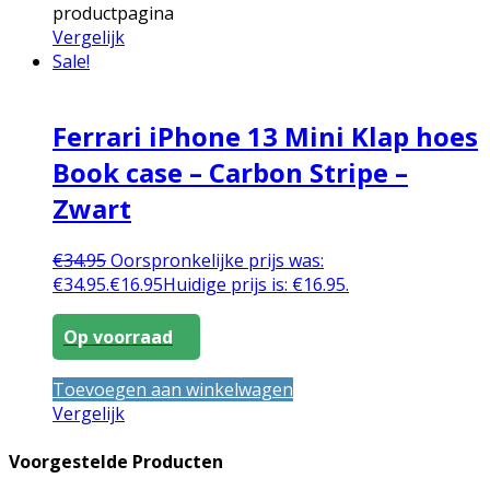
productpagina
Vergelijk
Sale!
Ferrari iPhone 13 Mini Klap hoes
Book case – Carbon Stripe –
Zwart
€
34.95
Oorspronkelijke prijs was:
€34.95.
€
16.95
Huidige prijs is: €16.95.
Op voorraad
Toevoegen aan winkelwagen
Vergelijk
Voorgestelde Producten