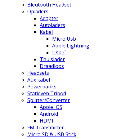
Bleutooth Headset
Opladers
Adapter
Autoladers
Kabel
Micro Usb
Apple Lightning
Usb-C
Thuislader
Draadloos
Headsets
Aux kabel
Powerbanks
Statieven Tripod
Splitter/Converter
Apple IOS
Android
HDMI
FM Transmitter
Micro SD & USB Stick