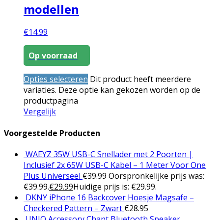
modellen
€
14.99
Op voorraad
Opties selecteren
Dit product heeft meerdere
variaties. Deze optie kan gekozen worden op de
productpagina
Vergelijk
Voorgestelde Producten
WAEYZ 35W USB-C Snellader met 2 Poorten |
Inclusief 2x 65W USB-C Kabel – 1 Meter Voor One
Plus Universeel
€
39.99
Oorspronkelijke prijs was:
€39.99.
€
29.99
Huidige prijs is: €29.99.
DKNY iPhone 16 Backcover Hoesje Magsafe –
Checkered Pattern – Zwart
€
28.95
UNIQ Accessory Chant Bluetooth Speaker