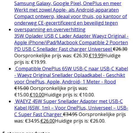
35W Oplader USB C Lader Adapter Waeyz Original -
Apple iPhone/iPad/Macbook Compatible 2 Poorten
PD USB C Snellader Fast charger Universeel
€
26.30
Oorspronkelijke prijs was: €26.30.
€
19.99
Huidige
prijs is: €19.99.
Compatible OnePlus 65W USB-C naar USB-C Kabel
- Waeyz Original Snellader Oplaadkabel - Geschikt
voor OnePlus, Apple, Android- 1 Meter - Rood
€
15.00
Oorspronkelijke prijs was:
€15.00.
€
10.00
Huidige prijs is: €10.00.
WAEYZ 45W Super Snellader Adapter met USB-C
Kabel (65W, 1m) – Voor OnePlus, Universeel – USB-
C Super Fast Charger
€
34.95
Oorspronkelijke prijs
was: €34.95.
€
26.00
Huidige prijs is: €26.00.