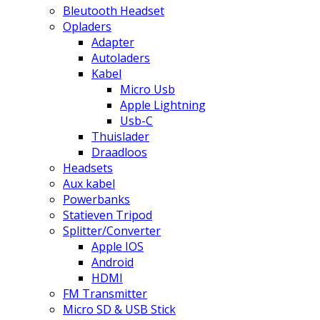
Bleutooth Headset
Opladers
Adapter
Autoladers
Kabel
Micro Usb
Apple Lightning
Usb-C
Thuislader
Draadloos
Headsets
Aux kabel
Powerbanks
Statieven Tripod
Splitter/Converter
Apple IOS
Android
HDMI
FM Transmitter
Micro SD & USB Stick