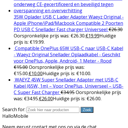
35W Oplader USB C Lader Adapter Waeyz Original -
Apple iPhone/iPad/Macbook Compatible 2 Poorten
PD USB C Snellader Fast charger Universeel
€
26.30
Oorspronkelijke prijs was: €26.30.
€
19.99
Huidige
prijs is: €19.99.
Compatible OnePlus 65W USB-C naar USB-C Kabel
- Waeyz Original Snellader Oplaadkabel - Geschikt
voor OnePlus, Apple, Android- 1 Meter - Rood
€
15.00
Oorspronkelijke prijs was:
€15.00.
€
10.00
Huidige prijs is: €10.00.
WAEYZ 45W Super Snellader Adapter met USB-C
Kabel (65W, 1m) – Voor OnePlus, Universeel – USB-
C Super Fast Charger
€
34.95
Oorspronkelijke prijs
was: €34.95.
€
26.00
Huidige prijs is: €26.00.
Search for:
Zoek
HalloMobile
Neem gerust contact met ons op via de chat,